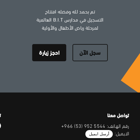
تم بحمد لله وفضله افتتاح
التسجيل في مدارس B.I.T العالمية
لمرحلة رياض الأطفال والأولية
سجل الآن
احجز زيارة
تواصل معنا
ت
رقم الهاتف: 5544 952 (53) 966+
الايميل:
أرسل ايميل