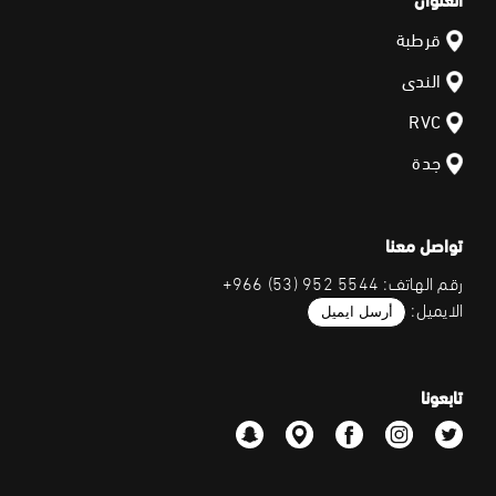
قرطبة
الندى
RVC
جدة
تواصل معنا
رقم الهاتف: 5544 952 (53) 966+
الايميل:
أرسل ايميل
تابعونا